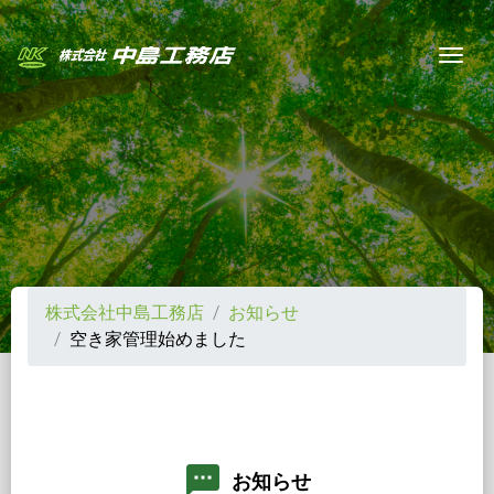
Togg
株式会社中島工務店
お知らせ
空き家管理始めました
textsms
お知らせ