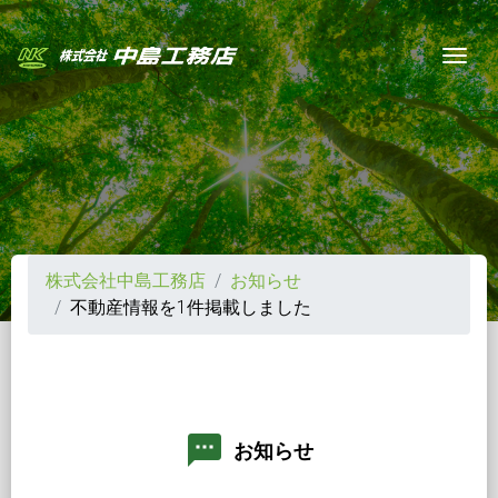
Togg
株式会社中島工務店
お知らせ
不動産情報を1件掲載しました
textsms
お知らせ