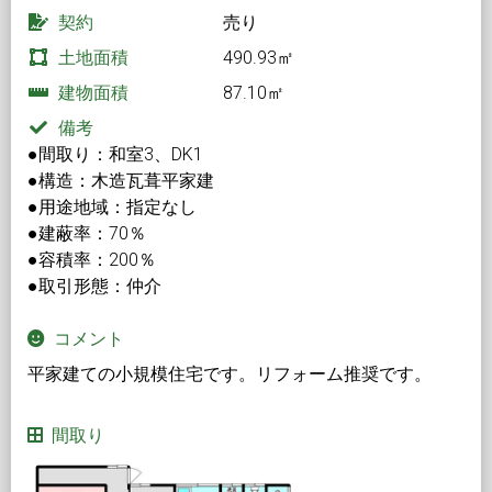
契約
売り
土地面積
490.93㎡
建物面積
87.10㎡
備考
●間取り：和室3、DK1
●構造：木造瓦葺平家建
●用途地域：指定なし
●建蔽率：70％
●容積率：200％
●取引形態：仲介
コメント
平家建ての小規模住宅です。リフォーム推奨です。
間取り